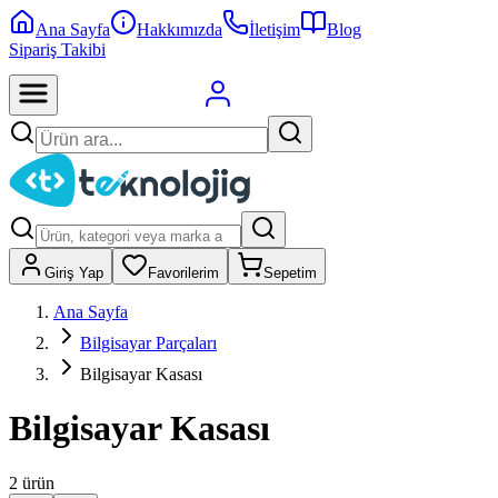
Ana Sayfa
Hakkımızda
İletişim
Blog
Sipariş Takibi
Giriş Yap
Favorilerim
Sepetim
Ana Sayfa
Bilgisayar Parçaları
Bilgisayar Kasası
Bilgisayar Kasası
2
ürün