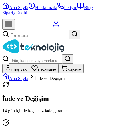
Ana Sayfa
Hakkımızda
İletişim
Blog
Sipariş Takibi
Giriş Yap
Favorilerim
Sepetim
Ana Sayfa
İade ve Değişim
İade ve Değişim
14 gün içinde koşulsuz iade garantisi