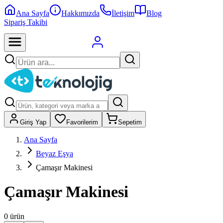
Ana Sayfa
Hakkımızda
İletişim
Blog
Sipariş Takibi
Giriş Yap
Favorilerim
Sepetim
Ana Sayfa
Beyaz Eşya
Çamaşır Makinesi
Çamaşır Makinesi
0
ürün