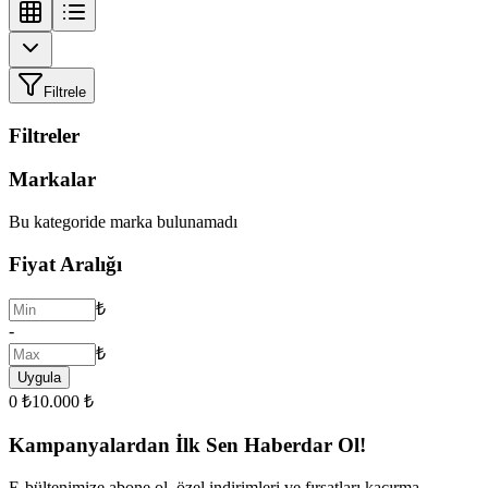
Filtrele
Filtreler
Markalar
Bu kategoride marka bulunamadı
Fiyat Aralığı
₺
-
₺
Uygula
0 ₺
10.000 ₺
Kampanyalardan İlk Sen Haberdar Ol!
E-bültenimize abone ol, özel indirimleri ve fırsatları kaçırma.