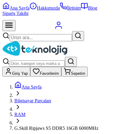
Ana Sayfa
Hakkımızda
İletişim
Blog
Sipariş Takibi
Giriş Yap
Favorilerim
Sepetim
Ana Sayfa
Bilgisayar Parçaları
RAM
G.Skill Ripjaws S5 DDR5 16GB 6000MHz