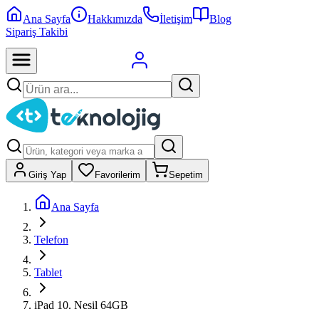
Ana Sayfa
Hakkımızda
İletişim
Blog
Sipariş Takibi
Giriş Yap
Favorilerim
Sepetim
Ana Sayfa
Telefon
Tablet
iPad 10. Nesil 64GB