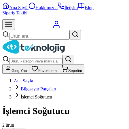
Ana Sayfa
Hakkımızda
İletişim
Blog
Sipariş Takibi
Giriş Yap
Favorilerim
Sepetim
Ana Sayfa
Bilgisayar Parçaları
İşlemci Soğutucu
İşlemci Soğutucu
2
ürün