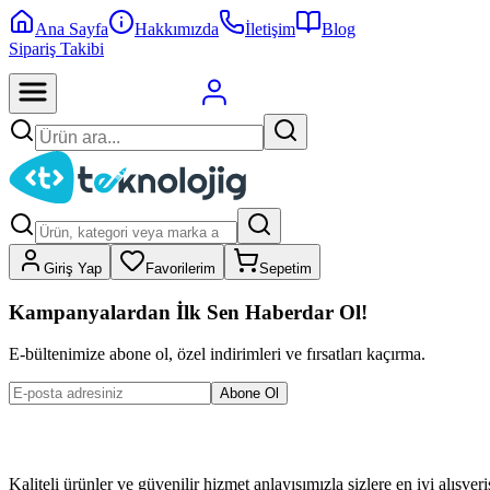
Ana Sayfa
Hakkımızda
İletişim
Blog
Sipariş Takibi
Giriş Yap
Favorilerim
Sepetim
Kampanyalardan İlk Sen Haberdar Ol!
E-bültenimize abone ol, özel indirimleri ve fırsatları kaçırma.
Abone Ol
Kaliteli ürünler ve güvenilir hizmet anlayışımızla sizlere en iyi alışve