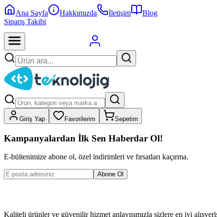
Ana Sayfa
Hakkımızda
İletişim
Blog
Sipariş Takibi
Giriş Yap
Favorilerim
Sepetim
Kampanyalardan İlk Sen Haberdar Ol!
E-bültenimize abone ol, özel indirimleri ve fırsatları kaçırma.
Abone Ol
Kaliteli ürünler ve güvenilir hizmet anlayışımızla sizlere en iyi alışve