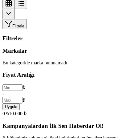
Filtrele
Filtreler
Markalar
Bu kategoride marka bulunamadı
Fiyat Aralığı
₺
-
₺
Uygula
0 ₺
10.000 ₺
Kampanyalardan İlk Sen Haberdar Ol!
E-bültenimize abone ol, özel indirimleri ve fırsatları kaçırma.