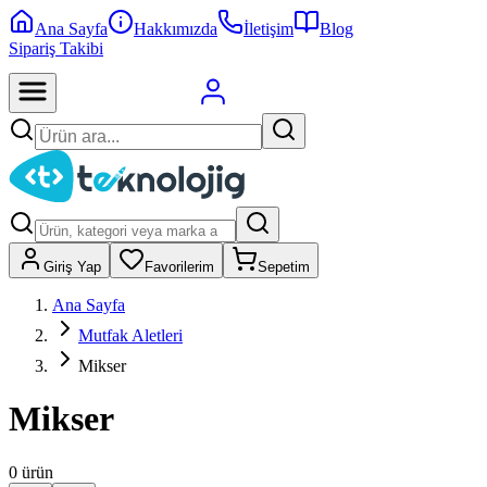
Ana Sayfa
Hakkımızda
İletişim
Blog
Sipariş Takibi
Giriş Yap
Favorilerim
Sepetim
Ana Sayfa
Mutfak Aletleri
Mikser
Mikser
0
ürün