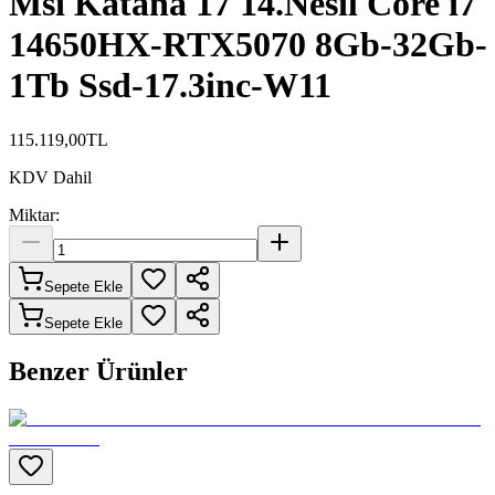
Msi Katana 17 14.Nesil Core i7
14650HX-RTX5070 8Gb-32Gb-
1Tb Ssd-17.3inc-W11
115.119,00
TL
KDV Dahil
Miktar:
Sepete Ekle
Sepete Ekle
Benzer Ürünler