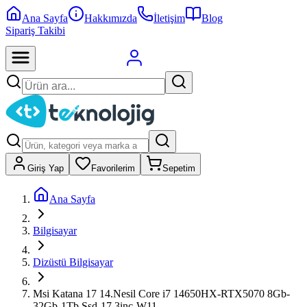
Ana Sayfa
Hakkımızda
İletişim
Blog
Sipariş Takibi
Giriş Yap
Favorilerim
Sepetim
Ana Sayfa
Bilgisayar
Dizüstü Bilgisayar
Msi Katana 17 14.Nesil Core i7 14650HX-RTX5070 8Gb-
32Gb-1Tb Ssd-17.3inc-W11