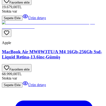
Favorilere ekle
19.679,00
TL
Stokta var
Ürün detayı
Sepete Ekle
Apple
MacBook Air MW0W3TU/A M4 16Gb-256Gb Ssd-
Liquid Retina-13.6inc-Gümüş
Favorilere ekle
68.999,00
TL
Stokta var
Ürün detayı
Sepete Ekle