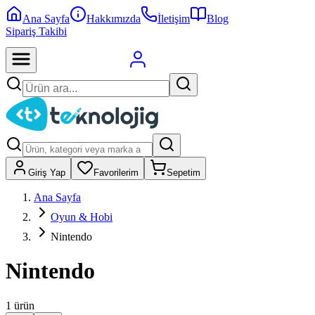
Ana Sayfa
Hakkımızda
İletişim
Blog
Sipariş Takibi
Giriş Yap
Favorilerim
Sepetim
Ana Sayfa
Oyun & Hobi
Nintendo
Nintendo
1
ürün