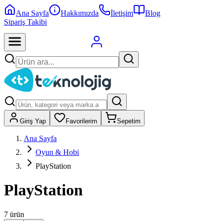
Ana Sayfa
Hakkımızda
İletişim
Blog
Sipariş Takibi
Giriş Yap
Favorilerim
Sepetim
Ana Sayfa
Oyun & Hobi
PlayStation
PlayStation
7
ürün