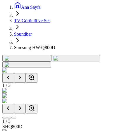
Ana Sayfa
TV Görüntü ve Ses
Soundbar
Samsung HW-Q800D
1
/
3
1
/
3
SHQ800D