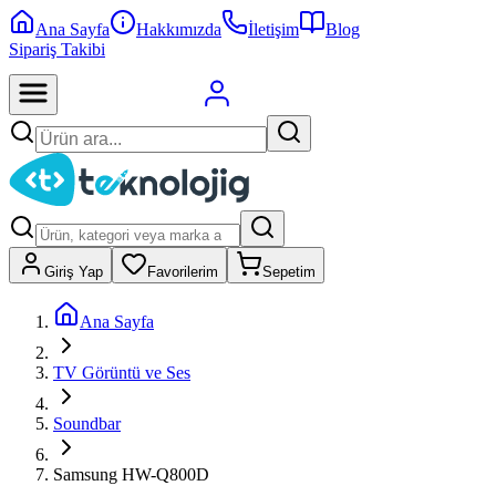
Ana Sayfa
Hakkımızda
İletişim
Blog
Sipariş Takibi
Giriş Yap
Favorilerim
Sepetim
Ana Sayfa
TV Görüntü ve Ses
Soundbar
Samsung HW-Q800D