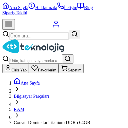
Ana Sayfa
Hakkımızda
İletişim
Blog
Sipariş Takibi
Giriş Yap
Favorilerim
Sepetim
Ana Sayfa
Bilgisayar Parçaları
RAM
Corsair Dominator Titanium DDR5 64GB